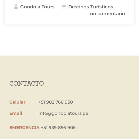
Mejores
Gondola Tours
Destinos Turísticos
Vistas
un comentario
de
Arequipa»
CONTACTO
Celular
+51 982 766 950
Email
info@gondolatours.pe
EMERGENCIA
+51 939 856 906