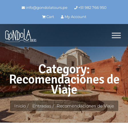
info@gondolatours.pe
+51 982 766 950
Cart
My Account
Category:
Recomendaciones de
Viaje
Inicio
Entradas
Recomendaciones de Viaje