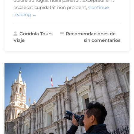
dolore eu fugiat nulla pariatur. Excepteur sint
occaecat cupidatat non proident,
Continue
«5
reading
→
Cosas
para
Gondola Tours
Recomendaciones de
Hacer
Viaje
sin comentarios
en
Arequipa»