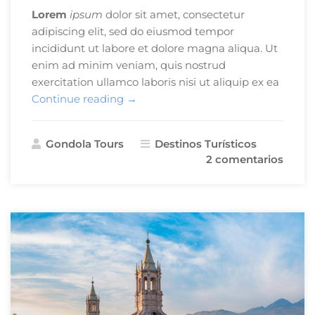
Lorem
ipsum
dolor sit amet, consectetur
adipiscing elit, sed do eiusmod tempor
incididunt ut labore et dolore magna aliqua. Ut
enim ad minim veniam, quis nostrud
exercitation ullamco laboris nisi ut aliquip ex ea
«7
Continue reading
→
Inolvidables
Razones
Gondola Tours
Destinos Turísticos
Para
2 comentarios
Visitar
Arequipa»