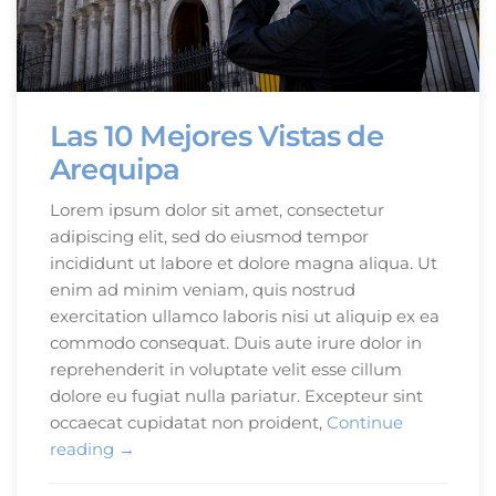
Las 10 Mejores Vistas de
Arequipa
Lorem ipsum dolor sit amet, consectetur
adipiscing elit, sed do eiusmod tempor
incididunt ut labore et dolore magna aliqua. Ut
enim ad minim veniam, quis nostrud
exercitation ullamco laboris nisi ut aliquip ex ea
commodo consequat. Duis aute irure dolor in
reprehenderit in voluptate velit esse cillum
dolore eu fugiat nulla pariatur. Excepteur sint
occaecat cupidatat non proident,
Continue
«Las
reading
→
10