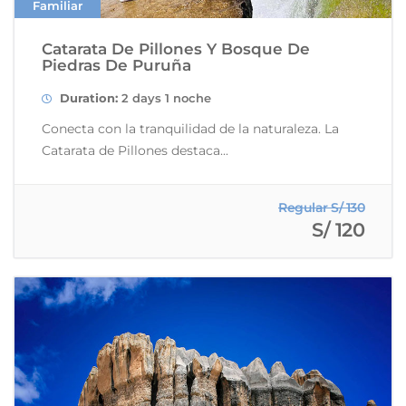
Familiar
Catarata De Pillones Y Bosque De
Piedras De Puruña
Duration:
2 days 1 noche
Conecta con la tranquilidad de la naturaleza. La
Catarata de Pillones destaca...
Regular S/ 130
S/ 120