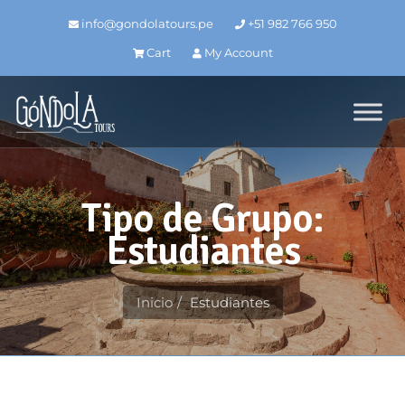
info@gondolatours.pe
+51 982 766 950
Cart
My Account
Tipo de Grupo:
Estudiantes
Inicio
Estudiantes