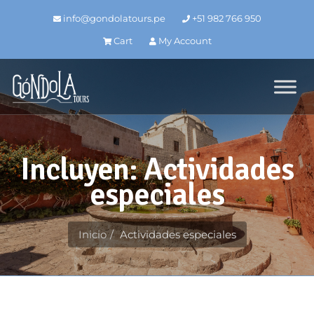
info@gondolatours.pe
+51 982 766 950
Cart
My Account
Incluyen: Actividades
especiales
Inicio
Actividades especiales