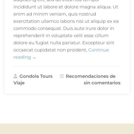
incididunt ut labore et dolore magna aliqua. Ut
enim ad minim veniam, quis nostrud
exercitation ullamco laboris nisi ut aliquip ex ea
commodo consequat. Duis aute irure dolor in
reprehenderit in voluptate velit esse cillum
dolore eu fugiat nulla pariatur. Excepteur sint
occaecat cupidatat non proident,
Continue
«5
reading
→
Cosas
para
Gondola Tours
Recomendaciones de
Hacer
Viaje
sin comentarios
en
Arequipa»