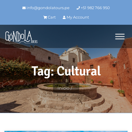
info@gondolatours.pe
+51 982 766 950
Cart
My Account
Tag: Cultural
Inicio