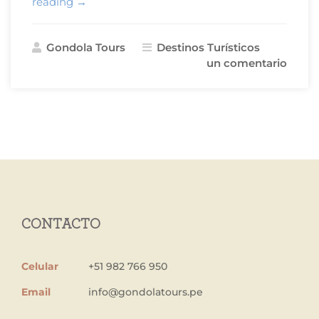
«Las
reading
→
10
Mejores
Gondola Tours
Destinos Turísticos
Vistas
un comentario
de
Arequipa»
CONTACTO
Celular
+51 982 766 950
Email
info@gondolatours.pe