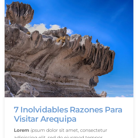
7 Inolvidables Razones Para
Visitar Arequipa
Lorem
ipsum
dolor sit amet, consectetur
adipiscing elit, sed do eiusmod tempor