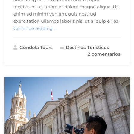
incididunt ut labore et dolore magna aliqua. Ut
enim ad minim veniam, quis nostrud
exercitation ullamco laboris nisi ut aliquip ex ea
«7
Continue reading
→
Inolvidables
Razones
Gondola Tours
Destinos Turísticos
Para
2 comentarios
Visitar
Arequipa»