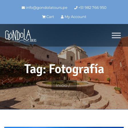
info@gondolatours.pe
+51 982 766 950
Cart
My Account
Tag: Fotografía
Inicio