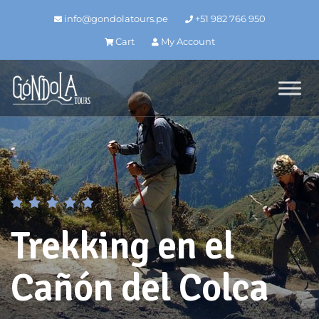
info@gondolatours.pe
+51 982 766 950
Cart
My Account
Trekking en el
Cañón del Colca