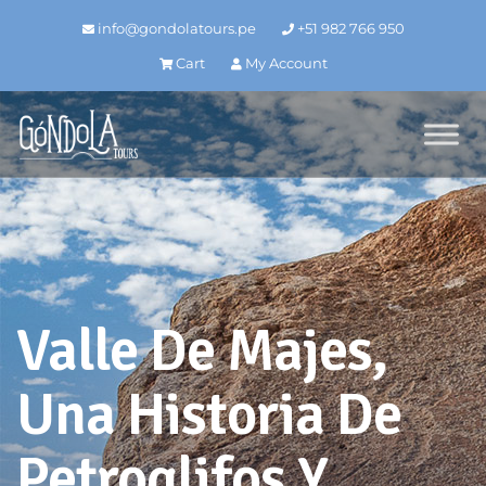
info@gondolatours.pe
+51 982 766 950
Cart
My Account
Valle De Majes,
Una Historia De
Petroglifos Y