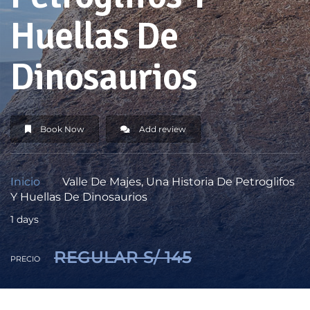
Huellas De
Dinosaurios
Book Now
Add review
Inicio
Valle De Majes, Una Historia De Petroglifos
Y Huellas De Dinosaurios
1 days
REGULAR S/ 145
PRECIO